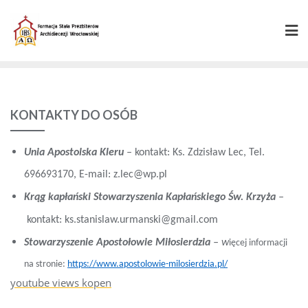
Skip
to
content
KONTAKTY DO OSÓB
Unia Apostolska Kleru
–
kontakt: Ks. Zdzisław Lec, Tel.
696693170, E-mail: z.lec@wp.pl
Krąg kapłański Stowarzyszenia Kapłańskiego Św. Krzyża
–
kontakt: ks.stanislaw.urmanski@gmail.com
Stowarzyszenie Apostołowie Miłosierdzia
– w
ięcej informacji
na stronie:
https://www.apostolowie-milosierdzia.pl/
youtube views kopen