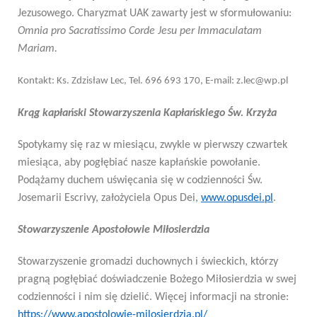
Jezusowego. Charyzmat UAK zawarty jest w sformułowaniu:
Omnia pro Sacratissimo Corde Jesu per Immaculatam
Mariam.
Kontakt: Ks. Zdzisław Lec, Tel. 696 693 170, E-mail: z.lec@wp.pl
Krąg kapłański Stowarzyszenia Kapłańskiego Św. Krzyża
Spotykamy się raz w miesiącu, zwykle w pierwszy czwartek
miesiąca, aby pogłębiać nasze kapłańskie powołanie.
Podążamy duchem uświęcania się w codzienności Św.
Josemarii Escrivy, założyciela Opus Dei,
www.opusdei.pl
.
Stowarzyszenie Apostołowie Miłosierdzia
Stowarzyszenie gromadzi duchownych i świeckich, którzy
pragną pogłębiać doświadczenie Bożego Miłosierdzia w swej
codzienności i nim się dzielić. Więcej informacji na stronie:
https://www.apostolowie-milosierdzia.pl/